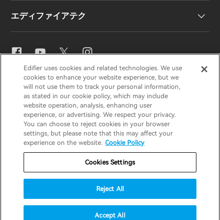
エディファイアテク
お問い合わせ
ニュースルーム
地域販売代理店
販売代理店になる
イコライザー設定
Edifier uses cookies and related technologies. We use
EDIFIER
AIRPULSE
STAX
HECATE
cookies to enhance your website experience, but we
Snapdragon Sound™
will not use them to track your personal information,
as stated in our cookie policy, which may include
website operation, analysis, enhancing user
Japan / 日本語
experience, or advertising. We respect your privacy.
音楽ストリーミング
You can choose to reject cookies in your browser
settings, but please note that this may affect your
プライバシー通知
クッキー通知
experience on the website.
Cookie Policy
保証ポリシー
利用規約
Cookies Settings
私の情報を販売しないでください
Reject All
セキュリティ
重要なお知らせ
Copyright © 2026 Edifier Japan.
Accept All