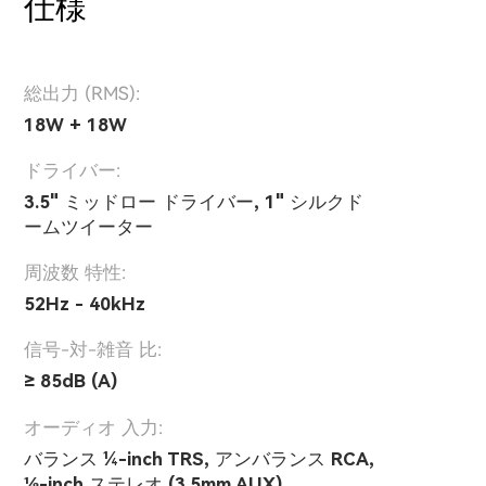
仕様
総出力 (RMS):
18W + 18W
ドライバー:
3.5" ミッドロー ドライバー, 1" シルクド
ームツイーター
周波数 特性:
52Hz - 40kHz
信号-対-雑音 比:
≥ 85dB (A)
オーディオ 入力:
バランス ¼-inch TRS, アンバランス RCA,
⅛-inch ステレオ (3.5mm AUX),