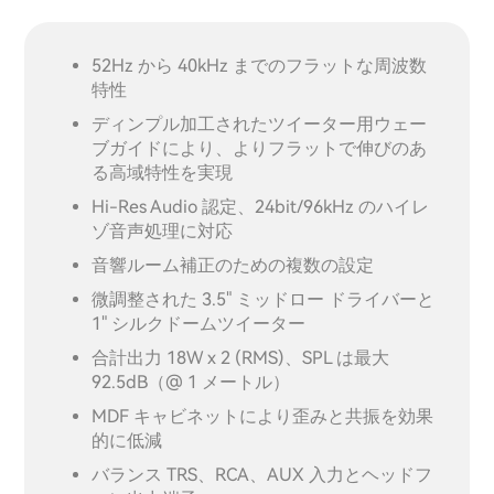
52Hz から 40kHz までのフラットな周波数
特性
ディンプル加工されたツイーター用ウェー
ブガイドにより、よりフラットで伸びのあ
る高域特性を実現
Hi-Res Audio 認定、24bit/96kHz のハイレ
ゾ音声処理に対応
音響ルーム補正のための複数の設定
微調整された 3.5" ミッドロー ドライバーと
1" シルクドームツイーター
合計出力 18W x 2 (RMS)、SPL は最大
92.5dB（@ 1 メートル）
MDF キャビネットにより歪みと共振を効果
的に低減
バランス TRS、RCA、AUX 入力とヘッドフ