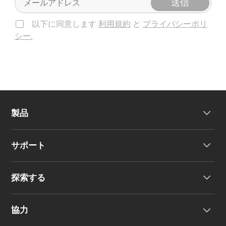
送信
以下に同意します
利用規約
と
プライバシーポリ
シー.
製品
サポート
ヘッドホン
探索する
ワイヤレスイヤーバッド
製品サポート
協力
EU 適合宣言
私たちのストーリー