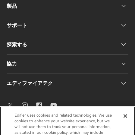
製品
サポート
ヘッドホン
探索する
ワイヤレスイヤーバッド
製品サポート
協力
EU 適合宣言
私たちのストーリー
エディファイアテク
お問い合わせ
ニュースルーム
地域販売代理店
販売代理店になる
イコライザー設定
Edifier uses cookies and related technologies. We use
EDIFIER
AIRPULSE
STAX
HECATE
cookies to enhance your website experience, but we
Snapdragon Sound™
will not use them to track your personal information,
as stated in our cookie policy, which may include