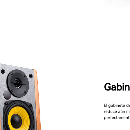
Gabin
El gabinete d
reduce aún má
perfectamente