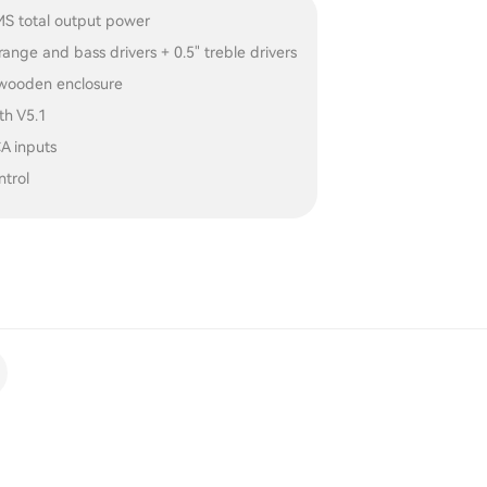
S total output power
range and bass drivers + 0.5" treble drivers
 wooden enclosure
th V5.1
A inputs
ntrol