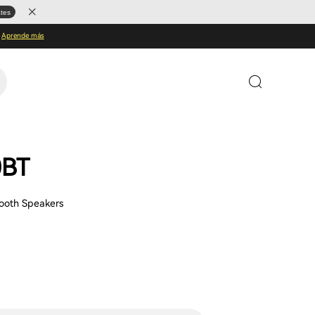
ates
Aprende más
0BT
ooth Speakers