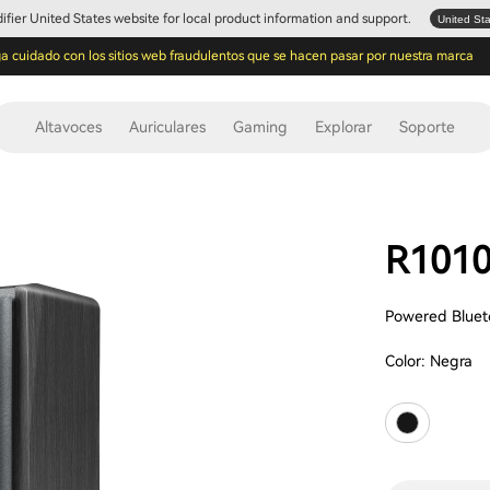
Edifier United States website for local product information and support.
United St
a cuidado con los sitios web fraudulentos que se hacen pasar por nuestra marca
Altavoces
Auriculares
Gaming
Explorar
Soporte
R101
Powered Bluet
Color:
Negra