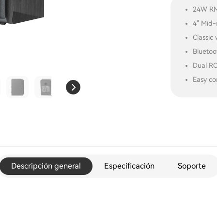
24W RM
4" Mid-
Classic
Bluetoo
Dual RC
Easy co
Descripción general
Especificación
Soporte