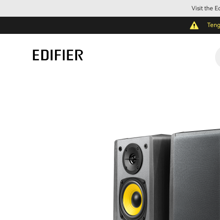
Visit the 
Teng