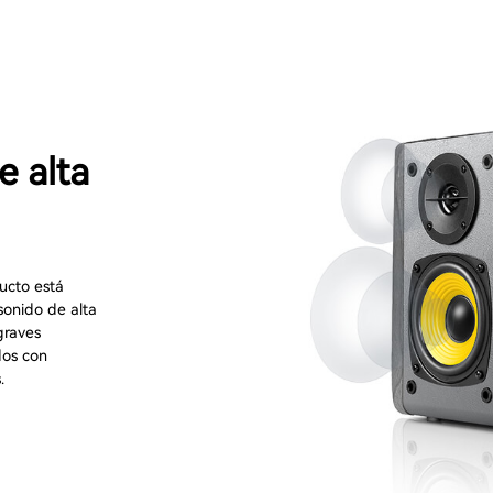
e alta
ducto está
sonido de alta
graves
dos con
.