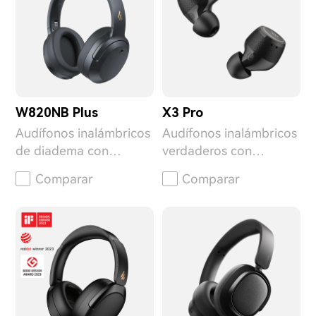
W820NB Plus
X3 Pro
Audífonos inalámbricos
Audífonos inalámbricos
de diadema con
verdaderos con
cancelación de ruido
cancelación activa de
Comparar
Comparar
ruido