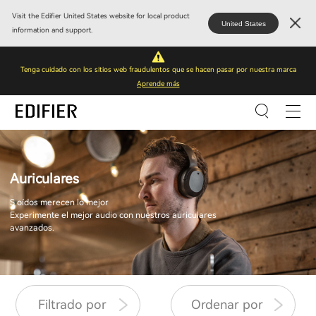
Visit the Edifier United States website for local product
United States
information and support.
Tenga cuidado con los sitios web fraudulentos que se hacen pasar por nuestra marca
Aprende más
Auriculares
S oídos merecen lo mejor
Experimente el mejor audio con nuestros auriculares
avanzados.
Filtrado por
Ordenar por