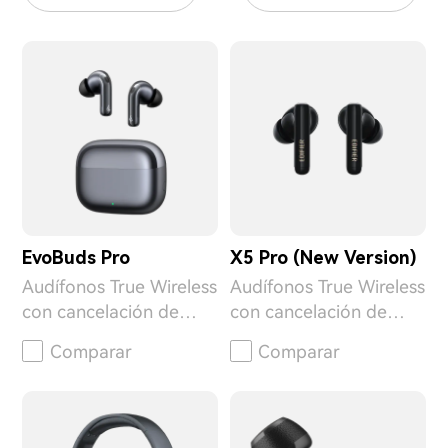
EvoBuds Pro
X5 Pro (New Version)
Audífonos True Wireless
Audífonos True Wireless
con cancelación de
con cancelación de
ruido y traducción de
ruido
Comparar
Comparar
voz con IA