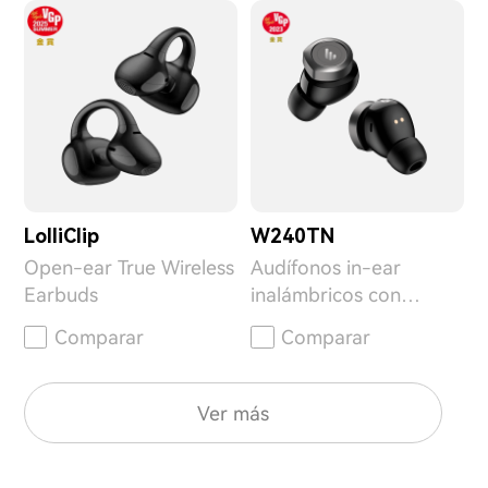
LolliClip
W240TN
Open-ear True Wireless
Audífonos in-ear
Earbuds
inalámbricos con
cancelación de ruido
Comparar
Comparar
Ver más