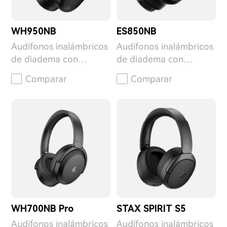
WH950NB
ES850NB
Audífonos inalámbricos
Audífonos inalámbricos
de diadema con
de diadema con
cancelación de ruido
cancelación de ruido
Comparar
Comparar
WH700NB Pro
STAX SPIRIT S5
Audífonos inalámbricos
Audífonos inalámbricos