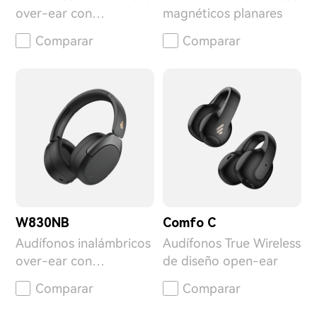
over-ear con
magnéticos planares
cancelación activa de
Comparar
Comparar
ruido
W830NB
Comfo C
Audífonos inalámbricos
Audífonos True Wireless
over-ear con
de diseño open-ear
cancelación activa de
Comparar
Comparar
ruido