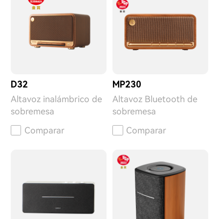
D32
MP230
Altavoz inalámbrico de
Altavoz Bluetooth de
sobremesa
sobremesa
Comparar
Comparar