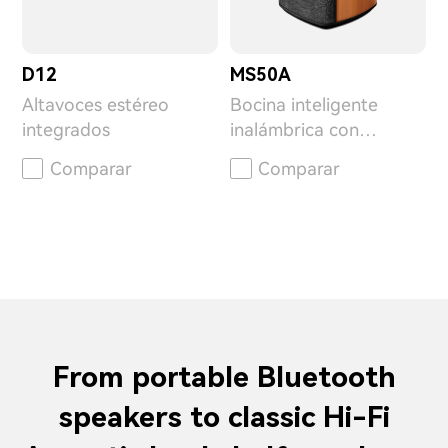
D12
MS50A
Altavoces estéreo
Bocina inteligente
integrados
inalámbrica con
conectividad multiroom
Comparar
Comparar
From portable Bluetooth
speakers to classic Hi-Fi