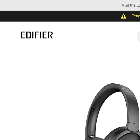
Visit the 
Teng