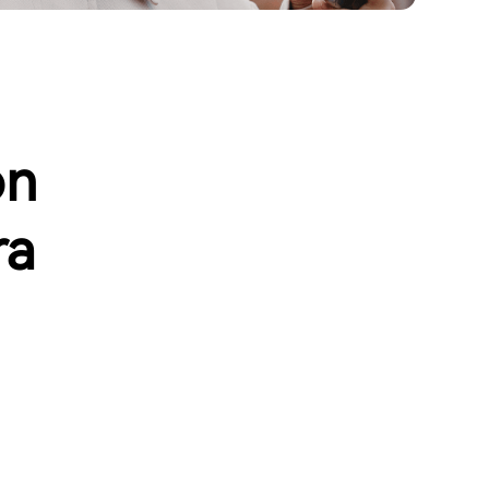
ón
ra
a