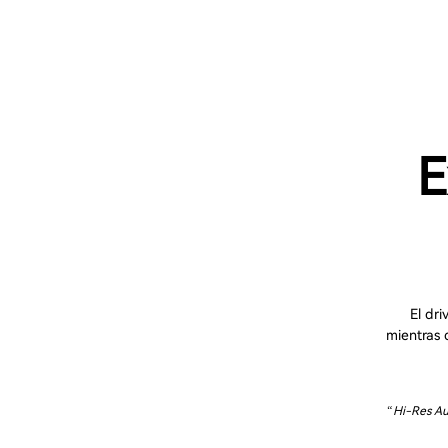
E
El dr
mientras 
“Hi-Res Au