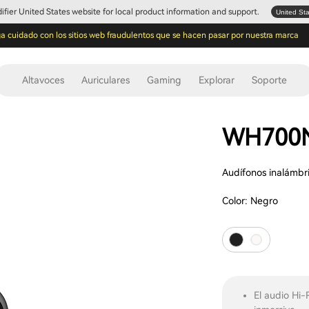
Edifier United States website for local product information and support.
United St
a cuidado con los sitios web fraudulentos que se hacen pasar por nuestra marca
Altavoces
Auriculares
Gaming
Explorar
Soporte
WH700N
Audífonos inalámbri
Color:
Negro
El audio Hi-