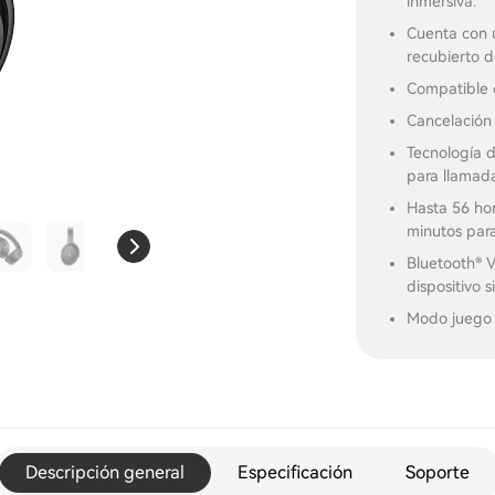
inmersiva.
Cuenta con 
recubierto de
Compatible 
Cancelación
Tecnología d
para llamada
Hasta 56 hor
minutos para
Bluetooth® 
dispositivo s
Modo juego c
Descripción general
Especificación
Soporte