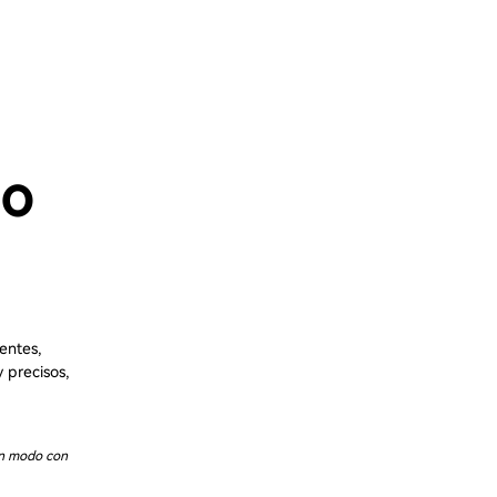
do
entes,
 precisos,
en modo con