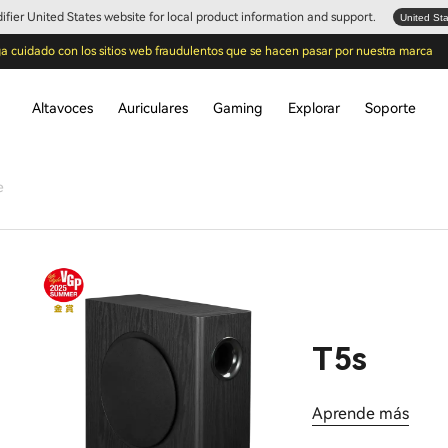
Edifier United States website for local product information and support.
United St
a cuidado con los sitios web fraudulentos que se hacen pasar por nuestra marca
Altavoces
Auriculares
Gaming
Explorar
Soporte
e
T5s
Aprende más