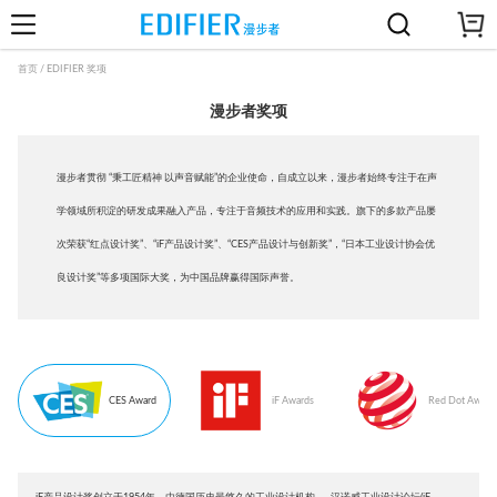
首页 / EDIFIER 奖项
漫步者奖项
漫步者贯彻 “秉工匠精神 以声音赋能”的企业使命，自成立以来，漫步者始终专注于在声
学领域所积淀的研发成果融入产品，专注于音频技术的应用和实践。旗下的多款产品屡
次荣获“红点设计奖”、“iF产品设计奖”、“CES产品设计与创新奖”，“日本工业设计协会优
良设计奖”等多项国际大奖，为中国品牌赢得国际声誉。
CES Award
iF Awards
Red Dot Award
iF产品设计奖创立于1954年，由德国历史最悠久的工业设计机构——汉诺威工业设计论坛(iF