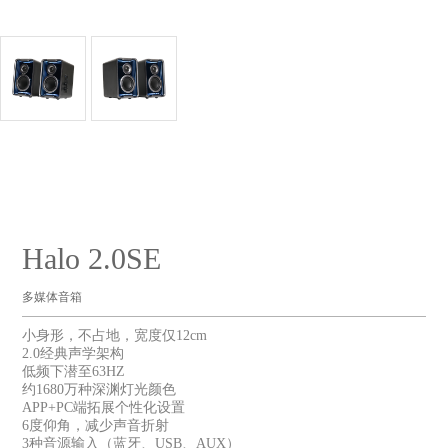
Halo 2.0SE
多媒体音箱
小身形，不占地，宽度仅12cm
2.0经典声学架构
低频下潜至63HZ
约1680万种深渊灯光颜色
APP+PC端拓展个性化设置
6度仰角，减少声音折射
3种音源输入（蓝牙、USB、AUX）