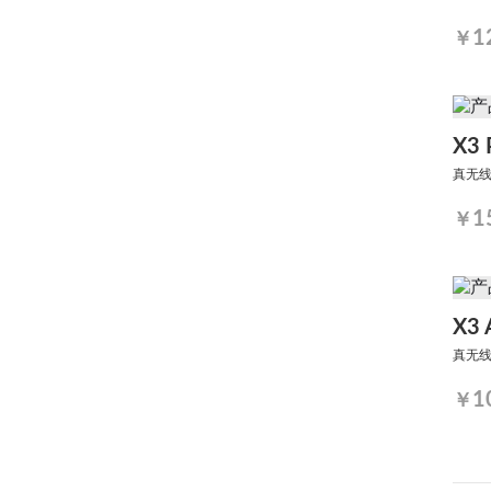
1
￥
X3 
真无
1
￥
X3 
真无
1
￥