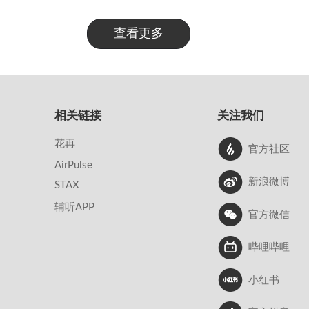
查看更多
相关链接
关注我们
花再
官方社区
AirPulse
新浪微博
STAX
辅听APP
官方微信
哔哩哔哩
小红书