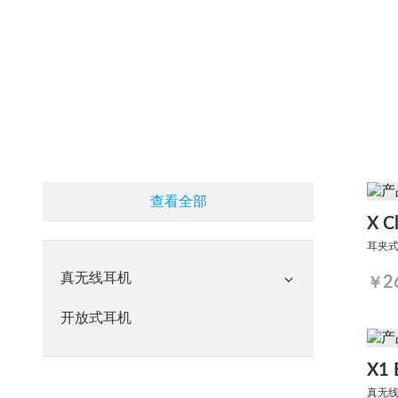
查看全部
X Cl
耳夹
真无线耳机
2
￥
开放式耳机
X1 
真无