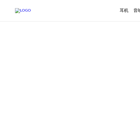
耳机
音
声迈耳机
Xemal headphone