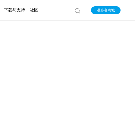
下载与支持
社区
漫步者商城