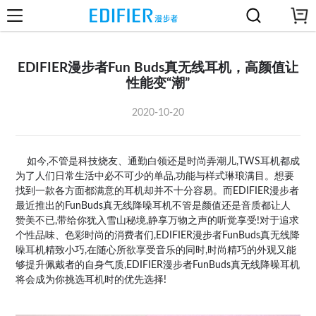
EDIFIER漫步者Fun Buds真无线耳机，高颜值让
性能变“潮”
2020-10-20
如今,不管是科技烧友、通勤白领还是时尚弄潮儿,TWS耳机都成
为了人们日常生活中必不可少的单品,功能与样式琳琅满目。想要
找到一款各方面都满意的耳机却并不十分容易。而EDIFIER漫步者
最近推出的FunBuds真无线降噪耳机不管是颜值还是音质都让人
赞美不已,带给你犹入雪山秘境,静享万物之声的听觉享受!对于追求
个性品味、色彩时尚的消费者们,EDIFIER漫步者FunBuds真无线降
噪耳机精致小巧,在随心所欲享受音乐的同时,时尚精巧的外观又能
够提升佩戴者的自身气质,EDIFIER漫步者FunBuds真无线降噪耳机
将会成为你挑选耳机时的优先选择!