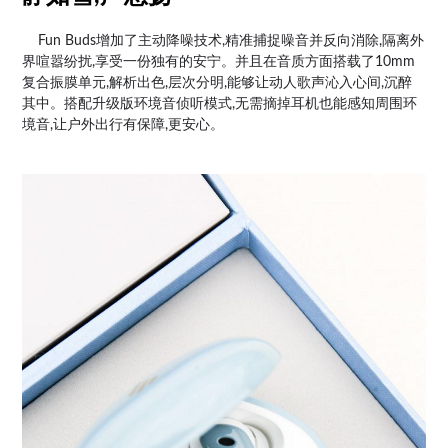
Fun Buds增加了主动降噪技术,精准捕捉噪音并反向消除,隔离外
界喧嚣纷扰,享受一份独有的安宁。并且在音质方面搭载了10mm
复合振膜单元,解析出色,层次分明,能够让动人歌声沁入心间,沉醉
其中。搭配升级版环境音侦听模式,无需摘掉耳机也能感知周围环
境音,让户外出行有保障,更安心。