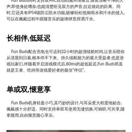
Fun Buds同时支持双MIC自动削减环境噪音,保留清晰干净的人
声,即使身处嘈杂,也能清楚听见双方的声音,拉近彼此的距离。同
时,它还具有IP54级防尘防水功能,能够轻松抵御雨水和汗水的侵入,
可以在佩戴过程中跟随音乐的旋律肆意挥洒汗水。
长相伴,低延迟
Fun Buds配合充电仓可达到32小时的超强续航时间,让音乐陪你
从清晨到日暮,根本停不下来。持久续航能力的最大受益者,也是游
戏玩家们,伴随着开启游戏模式后,80ms的超低延迟,Fun Buds简直
就是王者、吃鸡等游戏爱好者的最佳“伴侣”。
单或双,惬意享
Fun Buds机身轻盈小巧,其巧妙的设计,与耳朵更大程度地贴合,
佩戴感十分舒适。同时支持单双耳使用无缝切换,可独听,可共享,随
拿随用,自由惬意随心享乐。