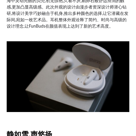
海中灵动亮丽的贝壳,初见惊艳,久看不厌,鹅卵石般舒适滑润的触
感,更加凸显高级感。此次外观的设计由漫步者资深设计师潜心钻
研,将设计美学巧妙融合于机身,推出多种颜色的选择,让它潜藏在发
际间,宛如一枚艺术品。耳机整体外观诠释了简约、时尚与高级的
设计理念,让FunBuds在颜值表现上达到了新的艺术高度。
静如雪,声悠扬