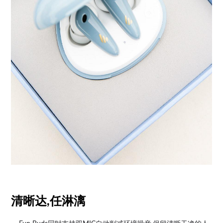
清晰达,任淋漓