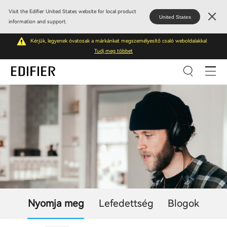
Visit the Edifier United States website for local product
United States
information and support.
Kérjük, legyenek óvatosak a márkánkat megszemélyesítő csaló weboldalakkal
Tudj meg többet
Nyomja meg
Lefedettség
Blogok