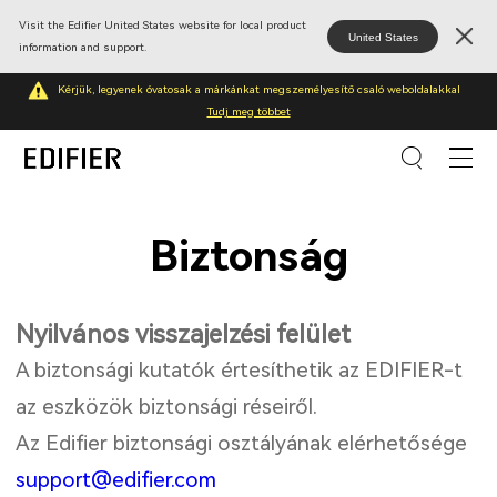
Visit the Edifier United States website for local product
United States
information and support.
Kérjük, legyenek óvatosak a márkánkat megszemélyesítő csaló weboldalakkal
Tudj meg többet
Biztonság
Nyilvános visszajelzési felület
A biztonsági kutatók értesíthetik az EDIFIER-t
az eszközök biztonsági réseiről.
Az Edifier biztonsági osztályának elérhetősége
support@edifier.com