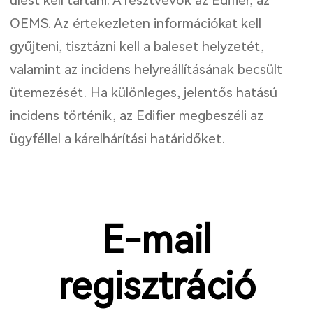
ülést kell tartani. A résztvevők az Edifier, az
OEMS. Az értekezleten információkat kell
gyűjteni, tisztázni kell a baleset helyzetét,
valamint az incidens helyreállításának becsült
ütemezését. Ha különleges, jelentős hatású
incidens történik, az Edifier megbeszéli az
ügyféllel a kárelhárítási határidőket.
E-mail
regisztráció