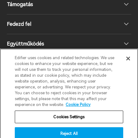
Támogatás
Fejhallgató
Fedezd fel
Hangszórók
Terméktámogatás
Együttműködés
EU megfelelőségi nyilatkozat
A mi történetünk
Edifier uses cookies and related technologies. We use
cookies to enhance your website experience, but we
Lépj kapcsolatba velünk
Nyomd meg
Legyen Ön is Forgalmazó
will not use them to track your personal information,
EDIFIER
AIRPULSE
STAX
HECATE
as stated in our cookie policy, which may include
website operation, analysis, enhancing user
experience, or advertising. We respect your privacy.
Design Díj
Regionális forgalmazók
You can choose to reject cookies in your browser
Hungary / Hungarian
settings, but please note that this may affect your
experience on the website.
Cookie Policy
Társadalmi felelősségek
Jótállási szabályzat
Adatvédelmi nyilatkozat
Cookies Settings
Süti szabályzat
Használati feltételek
Reject All
Biztonság
Fontos értesítés