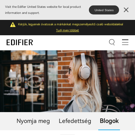
Visit the Edifier United States website for local product
United States
information and support.
Kérjük, legyenek óvatosak a márkánkat megszemélyesítő csaló weboldalakkal
Tudj meg többet
Nyomja meg
Lefedettség
Blogok