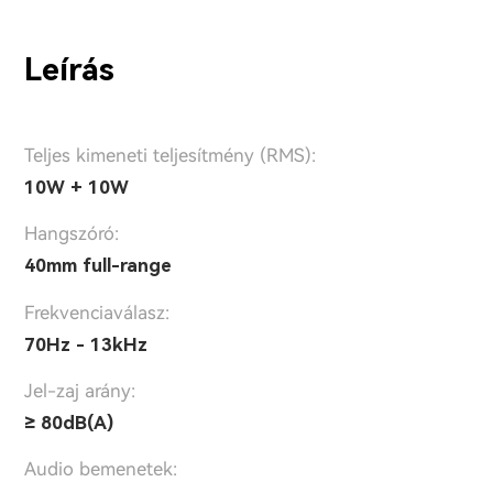
Leírás
Teljes kimeneti teljesítmény (RMS):
10W + 10W
Hangszóró:
40mm full-range
Frekvenciaválasz:
70Hz - 13kHz
Jel-zaj arány:
≥ 80dB(A)
Audio bemenetek: