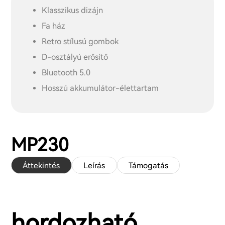
Klasszikus dizájn
Fa ház
Retro stílusú gombok
D-osztályú erősítő
Bluetooth 5.0
Hosszú akkumulátor-élettartam
MP230
Áttekintés
Leírás
Támogatás
hordozható