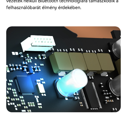
vezeték nélküli Bluetooth technológiára támaszkodik a
felhasználóbarát élmény érdekében.