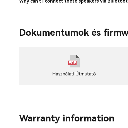
Why can't I connect these speakers via Bluetoot
Dokumentumok és firmw
Használati Útmutató
Warranty information