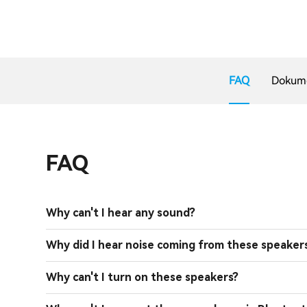
FAQ
Dokume
FAQ
Why can't I hear any sound?
Why did I hear noise coming from these speaker
Why can't I turn on these speakers?