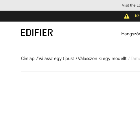
Visit the 
Ké
Hangszó
Címlap
Válassz egy típust
Válasszon ki egy modellt
Tám