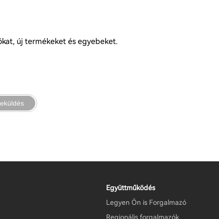
iókat, új termékeket és egyebeket.
eküldés
Együttműködés
Legyen Ön is Forgalmazó
Regionális forgalmazók