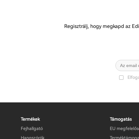
Regisztrálj, hogy megkapd az Edif
Elfo
Termékek
Támogatás
Fejhallgató
EU megfelelősé
Hangszórók
Terméktámoga