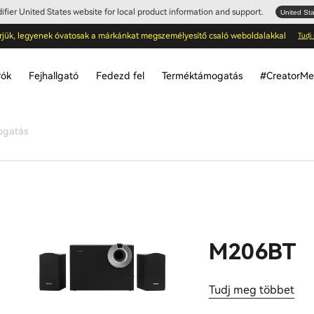
Edifier United States website for local product information and support.
United St
rjük, legyenek óvatosak a márkánkat megszemélyesítő csaló weboldalakkal
Tudj
rók
Fejhallgató
Fedezd fel
Terméktámogatás
#CreatorMee
ogatás
M206BT
Tudj meg többet