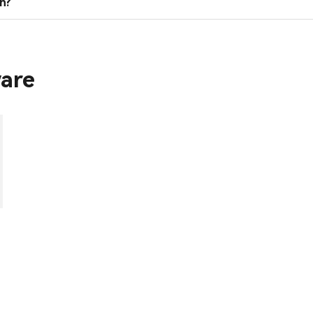
h?
are