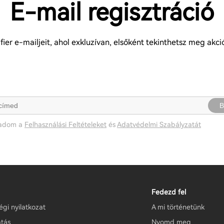
E-mail regisztráció
ier e-mailjeit, ahol exkluzívan, elsőként tekinthetsz meg akc
B
gadom a
Felhasználási Feltételeket
és
Adatvédelmi Szabályzatát
Fedezd fel
gi nyilatkozat
A mi történetünk
tás
Nyomd meg