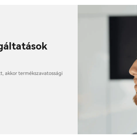
lgáltatások
tt, akkor termékszavatossági