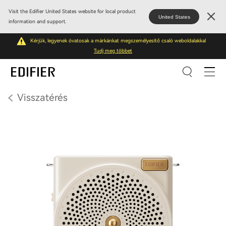
Visit the Edifier United States website for local product
United States
information and support.
Kérjük, legyenek óvatosak a márkánkat megszemélyesítő csaló weboldalakkal
Tudj meg többet
Visszatérés