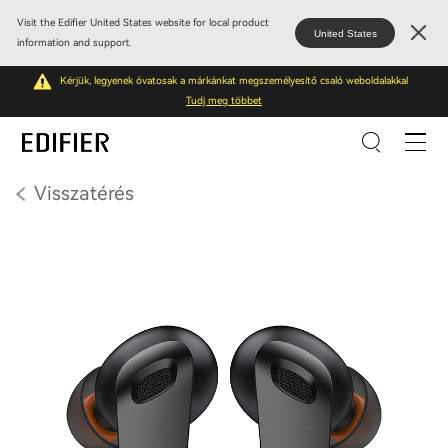
Visit the Edifier United States website for local product
United States
information and support.
Kérjük, legyenek óvatosak a márkánkat megszemélyesítő csaló weboldalakkal
Tudj meg többet
Visszatérés