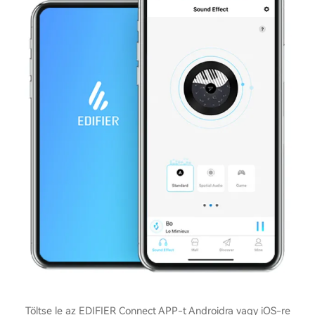
Töltse le az EDIFIER Connect APP-t Androidra vagy iOS-re