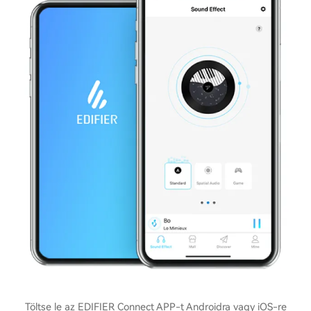
Töltse le az EDIFIER Connect APP-t Androidra vagy iOS-re