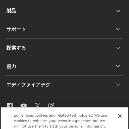
製品
サポート
ヘッドホン
探索する
ワイヤレスイヤーバッド
製品サポート
協力
EU 適合宣言
私たちのストーリー
エディファイアテク
お問い合わせ
ニュースルーム
地域販売代理店
販売代理店になる
イコライザー設定
Edifier uses cookies and related technologies. We use
EDIFIER
AIRPULSE
STAX
HECATE
cookies to enhance your website experience, but we
Snapdragon Sound™
will not use them to track your personal information,