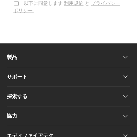
以下に同意します
利用規約
と
プライバシー
ポリシー.
製品
サポート
ヘッドホン
探索する
ワイヤレスイヤーバッド
製品サポート
協力
EU 適合宣言
私たちのストーリー
エディファイアテク