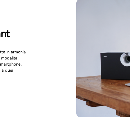
nt
tte in armonia
n modalità
 smartphone,
i a quei