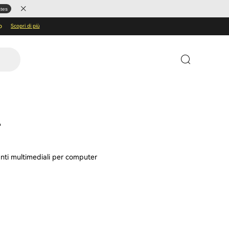
ates
o
Scopri di più
anti multimediali per computer