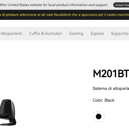
Edifier United States website for local product information and support.
United St
a di prestare attenzione ai siti web fraudolenti che si spacciano per il nostro marchi
Altoparlanti
Cuffie & Auricolari
Gaming
Esplora
Supporto
M201BT
Sistema di altoparl
Color:
Black