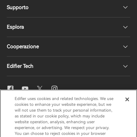
Supporto
Cuffie
Esplora
Altoparlanti
Dichiarazione di conformità UE
Cooperazione
Supporto prodotto
La nostra storia
Edifier Tech
Contattaci
Sala stampa
Distributori regionali
Diventa distributore
Impostazioni EQ
Edifier uses cookies and related technologies. We use
EDIFIER
AIRPULSE
STAX
HECATE
cookies to enhance your website experience, but we
Snapdragon Sound™
will not use them to track your personal information,
as stated in our cookie policy, which may include
website operation, analysis, enhancing user
Italia / Italiano
experience, or advertising. We respect your privacy.
Streaming musicale
You can choose to reject cookies in your browser