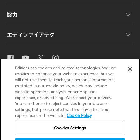
協力
EU 適合宣言
私たちのストーリー
エディファイアテク
お問い合わせ
ニュースルーム
地域販売代理店
販売代理店になる
イコライザー設定
Edifier uses cookies and related technologies. We use
EDIFIER
AIRPULSE
STAX
HECATE
cookies to enhance your website experience, but we
Snapdragon Sound™
will not use them to track your personal information,
as stated in our cookie policy, which may include
website operation, analysis, enhancing user
Japan / 日本語
experience, or advertising. We respect your privacy.
音楽ストリーミング
You can choose to reject cookies in your browser
settings, but please note that this may affect your
プライバシー通知
クッキー通知
experience on the website.
Cookie Policy
保証ポリシー
利用規約
Cookies Settings
私の情報を販売しないでください