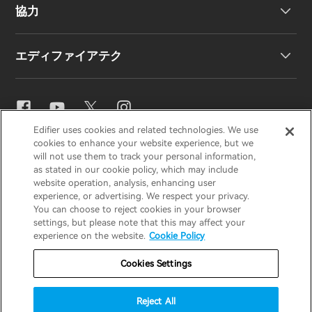
協力
EU 適合宣言
私たちのストーリー
エディファイアテク
お問い合わせ
ニュースルーム
地域販売代理店
販売代理店になる
イコライザー設定
Edifier uses cookies and related technologies. We use
EDIFIER
AIRPULSE
STAX
HECATE
cookies to enhance your website experience, but we
Snapdragon Sound™
will not use them to track your personal information,
as stated in our cookie policy, which may include
website operation, analysis, enhancing user
Japan / 日本語
experience, or advertising. We respect your privacy.
音楽ストリーミング
You can choose to reject cookies in your browser
settings, but please note that this may affect your
プライバシー通知
クッキー通知
experience on the website.
Cookie Policy
保証ポリシー
利用規約
Cookies Settings
私の情報を販売しないでください
Reject All
セキュリティ
重要なお知らせ