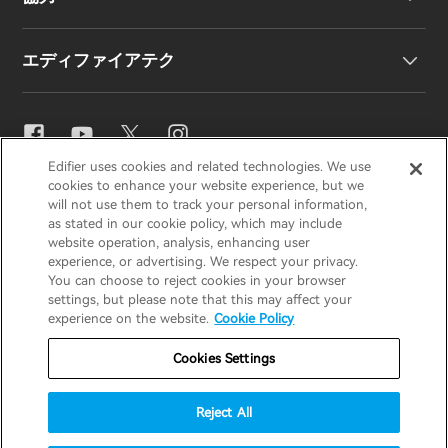
EU 適合宣言
私たちのストーリー
エディファイアテク
お問い合わせ
ニュースルーム
地域販売代理店
販売代理店になる
イコライザー設定
Edifier uses cookies and related technologies. We use
EDIFIER
AIRPULSE
STAX
HECATE
cookies to enhance your website experience, but we
Snapdragon Sound™
will not use them to track your personal information,
as stated in our cookie policy, which may include
website operation, analysis, enhancing user
Japan / 日本語
experience, or advertising. We respect your privacy.
音楽ストリーミング
You can choose to reject cookies in your browser
settings, but please note that this may affect your
プライバシー通知
クッキー通知
experience on the website.
Cookie Policy
保証ポリシー
利用規約
Cookies Settings
私の情報を販売しないでください
Reject All
セキュリティ
重要なお知らせ