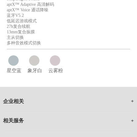
aptX™ Adaptive 高清解码
aptX™ Voice 通话降噪
蓝牙V5.2
低延迟游戏模式
27h复合续航
13mm复合振膜
主从切换
多种音效模式切换
星空蓝
象牙白
云雾粉
企业相关
相关服务