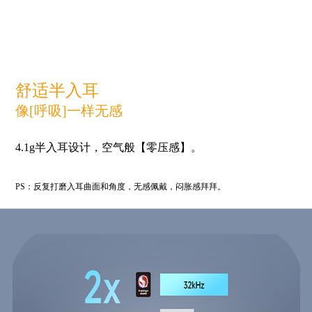
舒适半入耳
像[呼吸]一样无感
4.1g半入耳设计，空气般【零压感】。
PS：反复打磨入耳曲面和角度，无感佩戴，闷胀感拜拜。