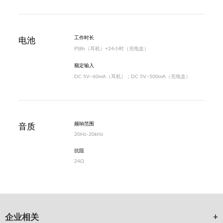
工作时长
电池
约8h（耳机）+24小时（充电盒）
额定输入
DC 5V⎓60mA（耳机）；DC 5V⎓500mA（充电盒）
频响范围
音质
20Hz-20kHz
抗阻
24Ω
企业相关