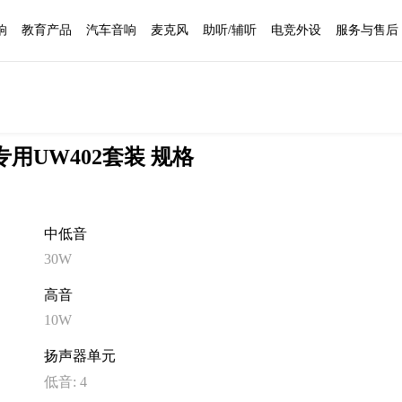
响
教育产品
汽车音响
麦克风
助听/辅听
电竞外设
服务与售后
专用UW402套装 规格
中低音
30W
高音
10W
扬声器单元
低音: 4