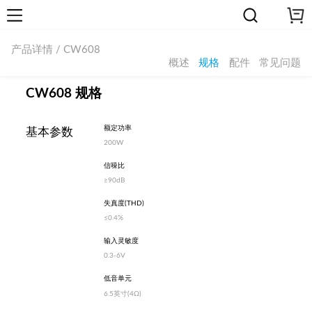
产品详情 / CW608
概述
规格
配件
常见问题
CW608 规格
额定功率
基本参数
200W
信噪比
≥90dB
失真度(THD)
≤0.4%
输入灵敏度
0.3-6V
低音单元
6.5英寸(4Ω)