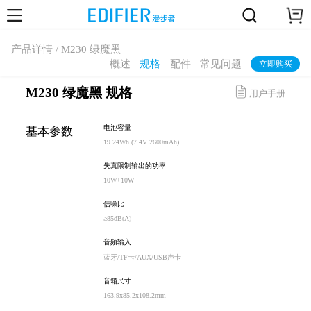
产品详情 / M230 绿魔黑
概述
规格
配件
常见问题
立即购买
M230 绿魔黑 规格
用户手册
电池容量
基本参数
19.24Wh (7.4V 2600mAh)
失真限制输出的功率
10W+10W
信噪比
≥85dB(A)
音频输入
蓝牙/TF卡/AUX/USB声卡
音箱尺寸
163.9x85.2x108.2mm