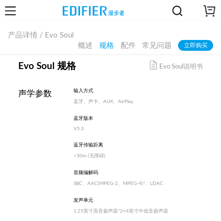
产品详情 / Evo Soul
概述
规格
配件
常见问题
立即购买
Evo Soul 规格
Evo Soul说明书
输入方式
声学参数
蓝牙、声卡、AUX、AirPlay
蓝牙版本
V5.3
蓝牙传输距离
>30m (无障碍)
音频编解码
SBC、AAC(MPEG-2、MPEG-4)*、LDAC
发声单元
1.25英寸高音扬声器*2+4英寸中低音扬声器