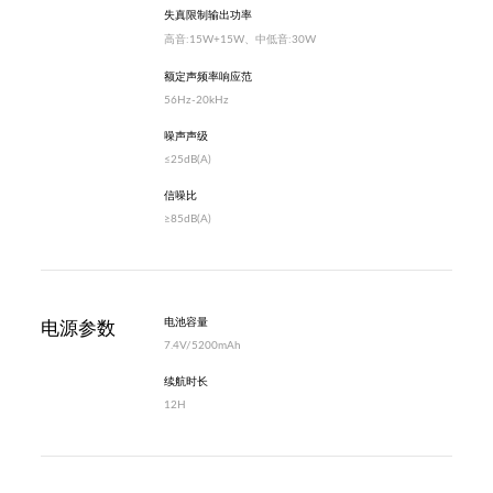
失真限制输出功率
高音:15W+15W、中低音:30W
额定声频率响应范
56Hz-20kHz
噪声声级
≤25dB(A)
信噪比
≥85dB(A)
电池容量
电源参数
7.4V/5200mAh
续航时长
12H