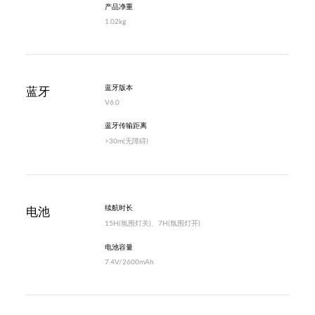
产品净重
1.02kg
蓝牙版本
蓝牙
V6.0
蓝牙传输距离
>30m(无障碍)
续航时长
电池
15H(氛围灯关)、7H(氛围灯开)
电池容量
7.4V/2600mAh