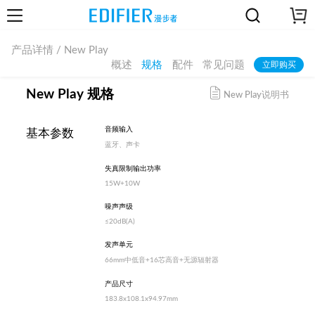
产品详情 / New Play
概述
规格
配件
常见问题
立即购买
New Play 规格
New Play说明书
音频输入
基本参数
蓝牙、声卡
失真限制输出功率
15W+10W
噪声声级
≤20dB(A)
发声单元
66mm中低音+16芯高音+无源辐射器
产品尺寸
183.8x108.1x94.97mm