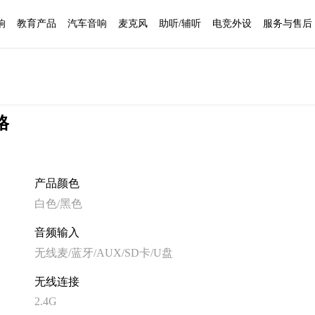
响
教育产品
汽车音响
麦克风
助听/辅听
电竞外设
服务与售后
格
产品颜色
白色/黑色
音频输入
无线麦/蓝牙/AUX/SD卡/U盘
无线连接
2.4G