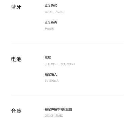
蓝牙协议
蓝牙
A2DP、AVRCP
蓝牙距离
约10米
续航
电池
开灯约5H，关灯约13H
额定输入
5V 500mA
额定声频率响应范围
音质
200HZ-15kHZ