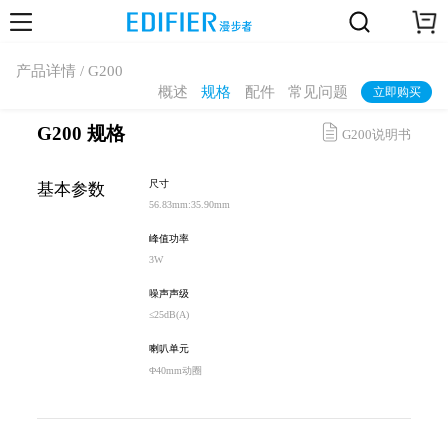
产品详情 / G200
概述
规格
配件
常见问题
立即购买
G200 规格
G200说明书
尺寸
基本参数
56.83mm:35.90mm
峰值功率
3W
噪声声级
≤25dB(A)
喇叭单元
Φ40mm动圈