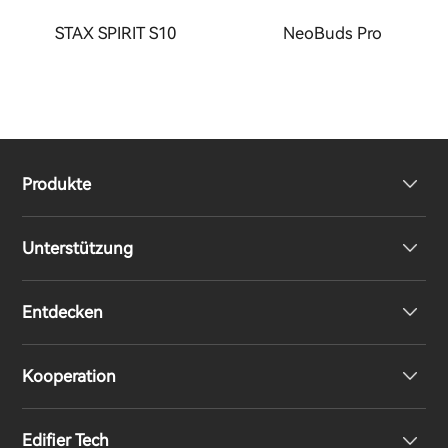
STAX SPIRIT S10
NeoBuds Pro
Produkte
Unterstützung
Kopfhörer
Entdecken
Lautsprecher
Produktunterstützung
Kooperation
EU-Konformitätserklärung
Unsere Geschichte
Edifier Tech