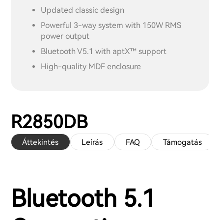
Updated classic design
Powerful 3-way system with 150W RMS
power output
Bluetooth V5.1 with aptX™ support
High-quality MDF enclosure
R2850DB
Áttekintés
Leírás
FAQ
Támogatás
Bluetooth 5.1