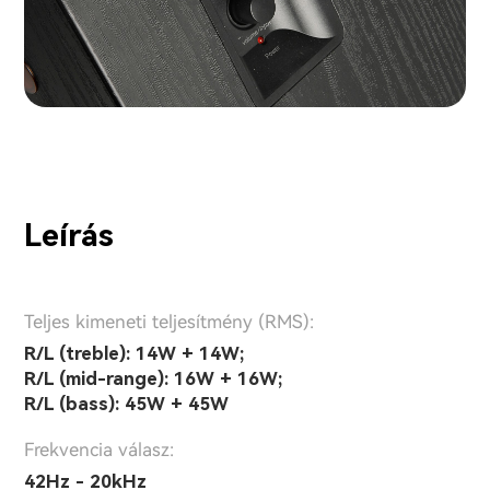
Leírás
Teljes kimeneti teljesítmény (RMS):
R/L (treble): 14W + 14W;
R/L (mid-range): 16W + 16W;
R/L (bass): 45W + 45W
Frekvencia válasz:
42Hz - 20kHz