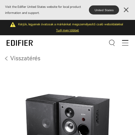
Visit the Edifier United States website for local product
United States
information and support.
Kérjük, legyenek óvatosak a márkánkat megszemélyesítő csaló weboldalakkal
Tudj meg többet
Visszatérés