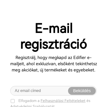
E-mail
regisztráció
Regisztrálj, hogy megkapd az Edifier e-
mailjeit, ahol exkluzívan, elsőként tekinthetsz
meg akciókat, új termékeket és egyebeket.
Beküldés
Elfogadom a
Felhasználási Feltételeket
és
Adatvédelmi Szabályzatát