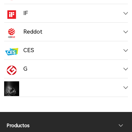
IF
Reddot
CES
G
Productos