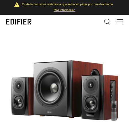
Cuidado con sitios web falsos que se hacen pasar por nuestra marca
Más información