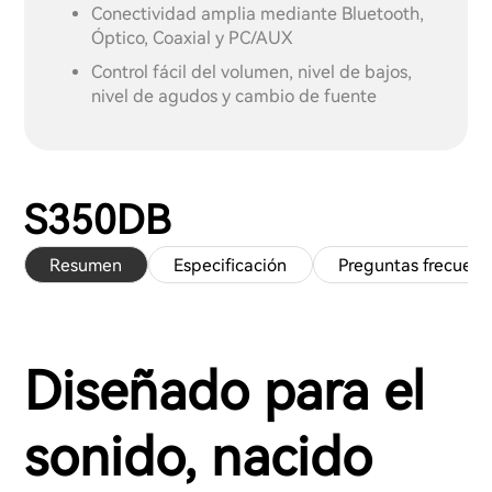
Conectividad amplia mediante Bluetooth,
Óptico, Coaxial y PC/AUX
Control fácil del volumen, nivel de bajos,
nivel de agudos y cambio de fuente
S350DB
Resumen
Especificación
Preguntas frecuent
Diseñado para el
sonido, nacido