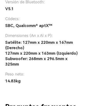
Versión de Bluetooth:
V5.1
Códecs:
SBC, Qualcomm® aptX™
Dimensiones (An x Al x P):
Satélite: 127mm x 220mm x 167mm
(Derecho)
127mm x 220mm x 163mm (Izquierdo)
Subwoofer: 268mm x 296.5mm x
325mm
Peso neto:
14.83kg