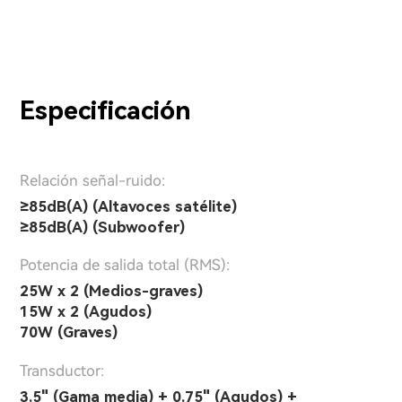
Especificación
Relación señal-ruido:
≥85dB(A) (Altavoces satélite)
≥85dB(A) (Subwoofer)
Potencia de salida total (RMS):
25W x 2 (Medios-graves)
15W x 2 (Agudos)
70W (Graves)
Transductor:
3.5" (Gama media) + 0.75" (Agudos) +