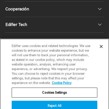
Cooperación
Declaración de conformidad de la UE
Nuestra historia
Edifier Tech
Contáctenos
Sala de prensa
Distribuidores regionales
EDIFIER
AIRPULSE
STAX
HECATE
Edifier uses cookies and related technologies. We use
Conviértase en distribuidor
Ajuste de ecualizador
cookies to enhance your website experience, but we
will not use them to track your personal information,
as stated in our cookie policy, which may include
Snapdragon Sound™
España / Español
website operation, analysis, enhancing user
experience, or advertising. We respect your privacy.
You can choose to reject cookies in your browser
Aviso de cookies
Política de garantía
Streaming de música
settings, but please note that this may affect your
experience on the website.
Cookie Policy
Aviso de privacidad
Términos de uso
Cookies Settings
No vender mi información
Seguridad
Aviso importante
Reject All