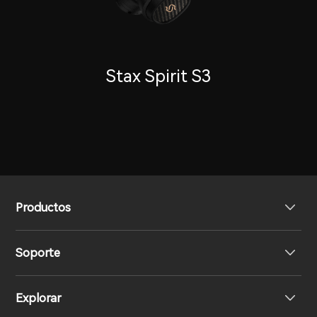
Stax Spirit S3
Productos
Soporte
Auriculares
Explorar
Altavoces
Soporte del producto