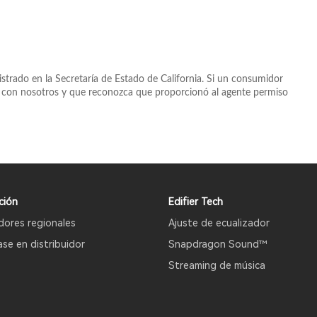
strado en la Secretaría de Estado de California. Si un consumidor
dad con nosotros y que reconozca que proporcionó al agente permiso
ción
Edifier Tech
idores regionales
Ajuste de ecualizador
ase en distribuidor
Snapdragon Sound™
Streaming de música