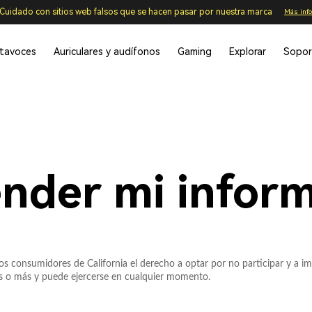
Cuidado con sitios web falsos que se hacen pasar por nuestra marca
Más inf
ltavoces
Auriculares y audífonos
Gaming
Explorar
Sopor
nder mi infor
los consumidores de California el derecho a optar por no participar y a 
os o más y puede ejercerse en cualquier momento.