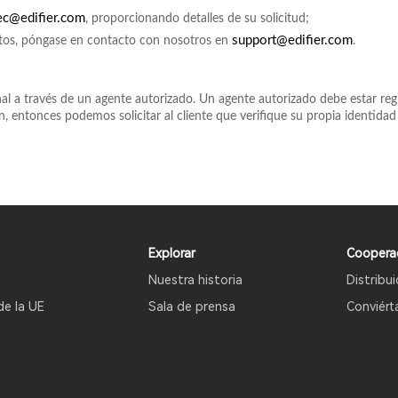
ec@edifier.com
, proporcionando detalles de su solicitud;
support@edifier.com
atos, póngase en contacto con nosotros en
.
l a través de un agente autorizado. Un agente autorizado debe estar regi
ón, entonces podemos solicitar al cliente que verifique su propia identi
Explorar
Coopera
Nuestra historia
Distribu
de la UE
Sala de prensa
Conviért