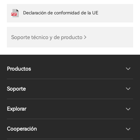
Declaración de conformidad de la UE
Soporte técnico y de producto
Productos
Soporte
Auriculares
Explorar
Altavoces
Soporte del producto
Cooperación
Declaración de conformidad de la UE
Nuestra historia