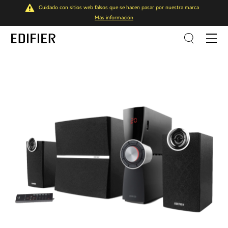
Cuidado con sitios web falsos que se hacen pasar por nuestra marca
Más información