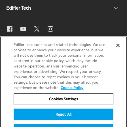
Edifier Tech
Contáctenos
Sala de prensa
Distribuidores regionales
Conviértase en distribuidor
Ajuste de ecualizador
EDIFIER
AIRPULSE
STAX
HECATE
Edifier uses cookies and related technologies. We use
Snapdragon Sound™
cookies to enhance your website experience, but we
will not use them to track your personal information,
as stated in our cookie policy, which may include
España / Español
Streaming de música
website operation, analysis, enhancing user
experience, or advertising. We respect your privacy.
You can choose to reject cookies in your browser
Aviso de privacidad
Aviso de cookies
settings, but please note that this may affect your
experience on the website.
Cookie Policy
Política de garantía
Términos de uso
Cookies Settings
No vender mi información
Seguridad
Aviso importante
Reject All
Copyright © 2026 Edifier. Todos los derechos