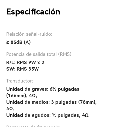
Especificación
Relación señal-ruido:
≥ 85dB (A)
Potencia de salida total (RMS):
R/L: RMS 9W x 2
SW: RMS 35W
Transductor:
Unidad de graves: 6½ pulgadas
(166mm), 4Ω,
Unidad de medios: 3 pulgadas (78mm),
4Ω,
Unidad de agudos: ¾ pulgadas, 4Ω