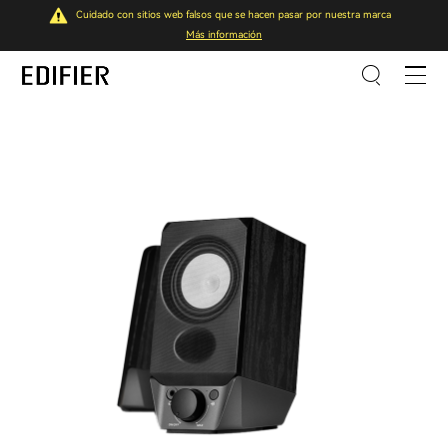
Cuidado con sitios web falsos que se hacen pasar por nuestra marca
Más información