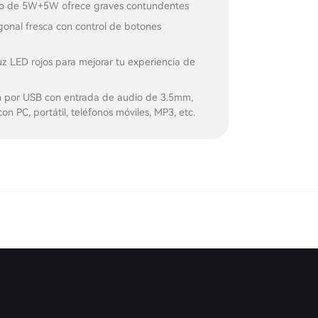
co de 5W+5W ofrece graves contundentes
onal fresca con control de botones
uz LED rojos para mejorar tu experiencia de
n por USB con entrada de audio de 3.5mm,
on PC, portátil, teléfonos móviles, MP3, etc.