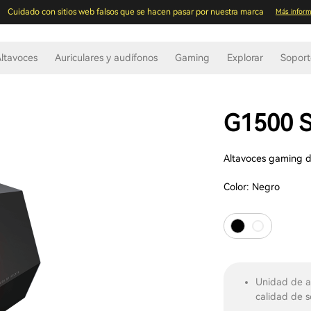
Cuidado con sitios web falsos que se hacen pasar por nuestra marca
Más inform
ltavoces
Auriculares y audífonos
Gaming
Explorar
Sopor
G1500 
Altavoces gaming d
Color:
Negro
Unidad de a
calidad de 