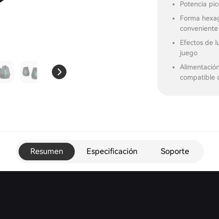
Potencia pi
Forma hexag
conveniente
Efectos de l
juego
Alimentació
compatible c
Resumen
Especificación
Soporte