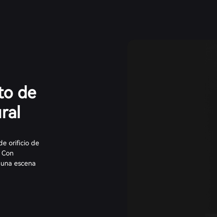
to de
ral
e orificio de
. Con
a una escena