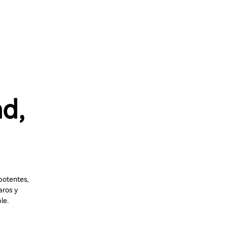
d,
potentes,
aros y
le.