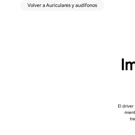
Volver a Auriculares y audífonos
I
El drive
mient
tr