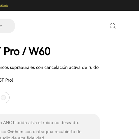
ación
te
Pro / W60
ricos supraaurales con cancelación activa de ruido
BT Pro)
a ANC híbrida aísla el ruido no deseado.
mico Φ40mm con diafragma recubierto de
audio de alta fidelidad.