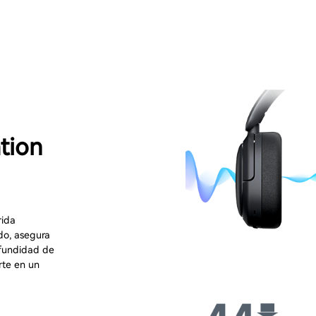
tion
rida
do, asegura
ofundidad de
rte en un