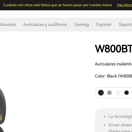
Cuidado con sitios web falsos que se hacen pasar por nuestra marca
Más inform
ltavoces
Auriculares y audífonos
Gaming
Explorar
Sopor
W800BT 
Auriculares inalámb
Color:
Black (W800
La tecnologí
Driver diná
titanio para 