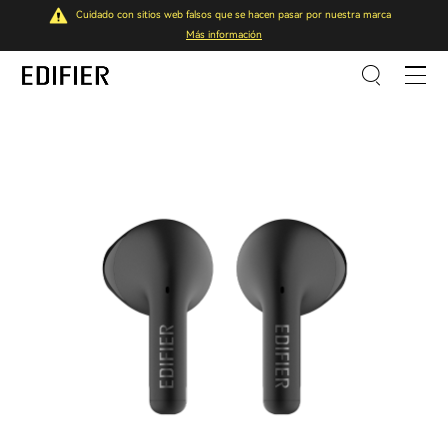
Cuidado con sitios web falsos que se hacen pasar por nuestra marca
Más información