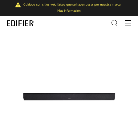
Cuidado con sitios web falsos que se hacen pasar por nuestra marca
Más información