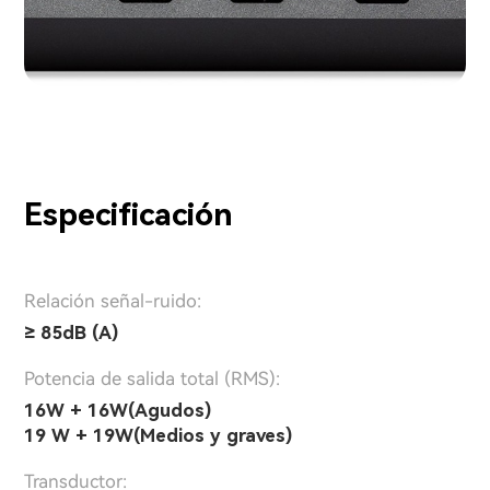
Especificación
Relación señal-ruido:
≥ 85dB (A)
Potencia de salida total (RMS):
16W + 16W(Agudos)
19 W + 19W(Medios y graves)
Transductor: