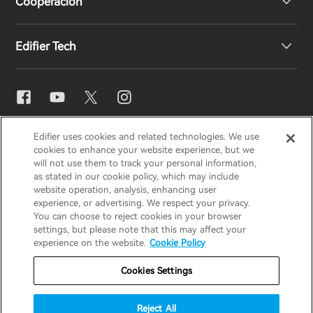
Cooperación
Declaración de conformidad de la UE
Nuestra historia
Edifier Tech
Contáctenos
Sala de prensa
Distribuidores regionales
Conviértase en distribuidor
Ajuste de ecualizador
EDIFIER
AIRPULSE
STAX
HECATE
Edifier uses cookies and related technologies. We use
Snapdragon Sound™
cookies to enhance your website experience, but we
will not use them to track your personal information,
as stated in our cookie policy, which may include
España / Español
Streaming de música
website operation, analysis, enhancing user
experience, or advertising. We respect your privacy.
You can choose to reject cookies in your browser
Aviso de privacidad
Aviso de cookies
settings, but please note that this may affect your
experience on the website.
Cookie Policy
Política de garantía
Términos de uso
Cookies Settings
No vender mi información
Seguridad
Aviso importante
Reject All