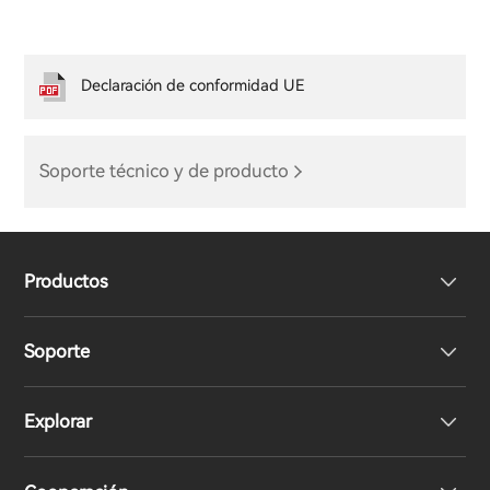
Declaración de conformidad UE
Soporte técnico y de producto
Productos
Soporte
Auriculares
Explorar
Altavoces
Soporte del producto