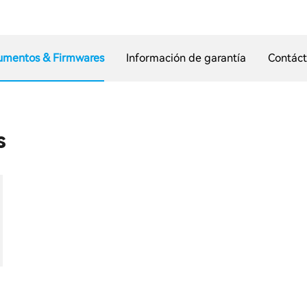
umentos & Firmwares
Información de garantía
Contác
s