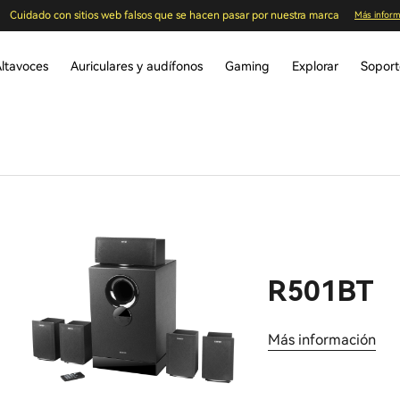
Cuidado con sitios web falsos que se hacen pasar por nuestra marca
Más inform
ltavoces
Auriculares y audífonos
Gaming
Explorar
Sopor
R501BT
Más información