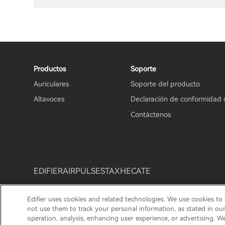
Productos
Soporte
Auriculares
Soporte del producto
Altavoces
Declaración de conformidad 
Contáctenos
EDIFIER
AIRPULSE
STAX
HECATE
Edifier uses cookies and related technologies. We use cookies to
Aviso de privacidad
Aviso de cookies
Política de gar
not use them to track your personal information, as stated in ou
operation, analysis, enhancing user experience, or advertising. W