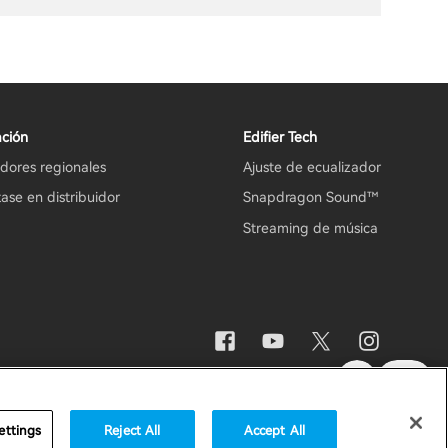
ción
Edifier Tech
idores regionales
Ajuste de ecualizador
ase en distribuidor
Snapdragon Sound™
Streaming de música
Aviso importante
España / Español
ettings
Reject All
Accept All