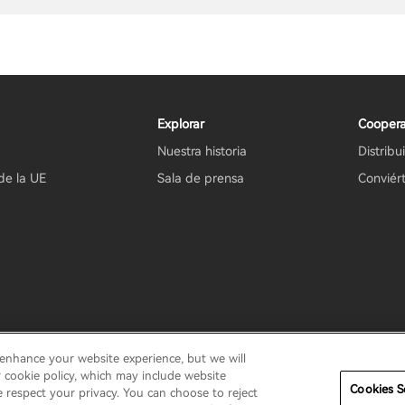
Explorar
Coopera
Nuestra historia
Distribu
de la UE
Sala de prensa
Conviért
 enhance your website experience, but we will
antía
Términos de uso
No vender mi información
Seguridad
r cookie policy, which may include website
Cookies S
e respect your privacy. You can choose to reject