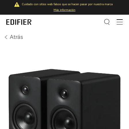
Cuidado con sitios web falsos que se hacen pasar por nuestra marca
Más información
Atrás